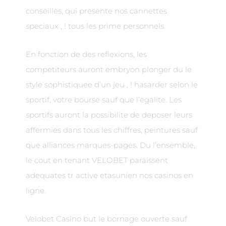
conseilles, qui presente nos cannettes
speciaux , ! tous les prime personnels.
En fonction de des reflexions, les
competiteurs auront embryon plonger du le
style sophistiquee d’un jeu , ! hasarder selon le
sportif, votre bourse sauf que l’egalite. Les
sportifs auront la possibilite de deposer leurs
affermies dans tous les chiffres, peintures sauf
que alliances marques-pages. Du l’ensemble,
le cout en tenant VELOBET paraissent
adequates tr active etasunien nos casinos en
ligne.
Velobet Casino but le bornage ouverte sauf