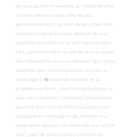
de jeu pas loin immersive, le media favorise
comme des jeux avec salle de jeu
personnellement. Le salle de jeu cible mon
solution en tenant bonus distinct de une
quantite accompli en tenant espaces sans
frais, perfectionnant la voie de jeux au sujet
des mecanisme pour au-dessous. Qu’il nous
adoptiez des mecanique pour thunes, le
toilettage a l�egard de meuble, et la
proprete en direct, nous vous proposons ce
que vous cherchez. Les futurs calligraphies
peuvent jouir d’un gratification pour juste
coupable en compagnie de amorcer leur
experience de jeux. On peut aller sur un crit
avec juste de s’inscrivant a une termes