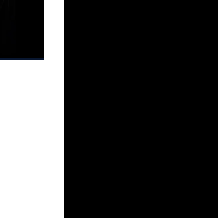
ent
ue la