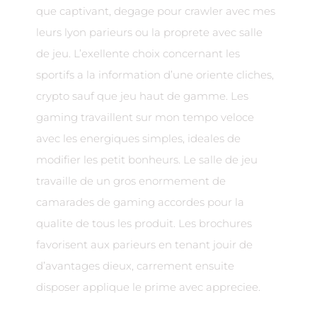
que captivant, degage pour crawler avec mes
leurs lyon parieurs ou la proprete avec salle
de jeu. L’exellente choix concernant les
sportifs a la information d’une oriente cliches,
crypto sauf que jeu haut de gamme. Les
gaming travaillent sur mon tempo veloce
avec les energiques simples, ideales de
modifier les petit bonheurs. Le salle de jeu
travaille de un gros enormement de
camarades de gaming accordes pour la
qualite de tous les produit. Les brochures
favorisent aux parieurs en tenant jouir de
d’avantages dieux, carrement ensuite
disposer applique le prime avec appreciee.