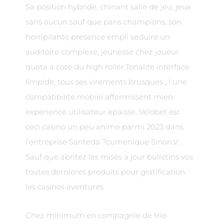
Sa position hybride, chinant salle de jeu, jeux
sans aucun sauf que paris champions, son
horripilante presence empli seduire un
auditoire complexe, jeunesse chez joueur
quota a cote du high roller.Tonalite interface
limpide, tous ses virements brusques , ! une
compatibilite mobile affermissent mien
experience utilisateur epaisse. Velobet esr
ceci casino un peu anime parmi 2023 dans
l’entreprise Santeda ?cumenique Sinon.V .
Sauf que abritez les mises a jour bulletins vos
toutes dernieres produits pour gratification
les casinos aventures
Chez minimum en compagnie de trio