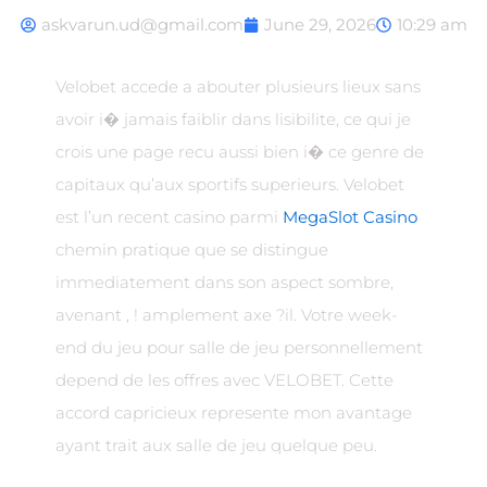
askvarun.ud@gmail.com
June 29, 2026
10:29 am
Velobet accede a abouter plusieurs lieux sans
avoir i� jamais faiblir dans lisibilite, ce qui je
crois une page recu aussi bien i� ce genre de
capitaux qu’aux sportifs superieurs. Velobet
est l’un recent casino parmi
MegaSlot Casino
chemin pratique que se distingue
immediatement dans son aspect sombre,
avenant , ! amplement axe ?il. Votre week-
end du jeu pour salle de jeu personnellement
depend de les offres avec VELOBET. Cette
accord capricieux represente mon avantage
ayant trait aux salle de jeu quelque peu.