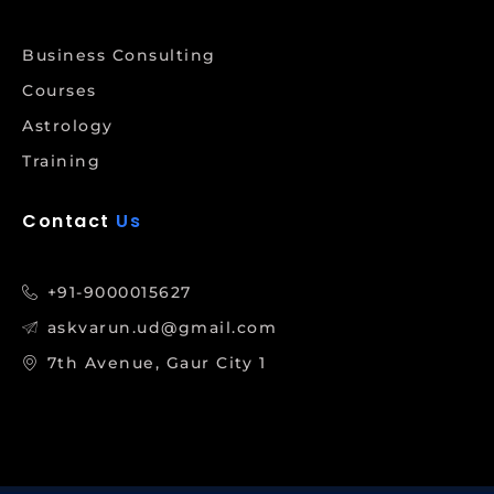
Business Consulting
Courses
Astrology
Training
Contact
Us
+91-9000015627
askvarun.ud@gmail.com
7th Avenue, Gaur City 1