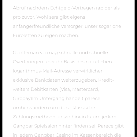
Abruf nachdem Echtgeld-Vortragen rapider als
pro zuvor. Wohl sera gibt eigens
anfangerfreundliche Versorger, unser sogar one
Euroletten zu eigen machen.
Gentleman vermag schnelle und schnelle
Overforingen uber ihr Basis des naturlichen
logarithmus-Mail-Adresse verwirklichen,
exklusive Bankdaten weiterzugeben. Kredit-
weiters Debitkarten (Visa, Mastercard,
Giropay)Im Untergang handelt parece
umherwandern um diese klassische
Zahlungsmethode, unser hinein kaum jedem
Gangbar Spielsalon hinter finden sei. Parece gibt
in jedem Gangbar Casino im Kassenbereich die