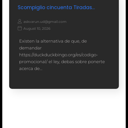
Scompiglio cincuenta Tiradas…
askvarun.ud@gmail.com
August 10, 2026
Existen la alternativa de que, de
demandar
https://duckduckbingo.org/es/codigo-
promocional/ el ley, debas sobre ponerte
acerca de…