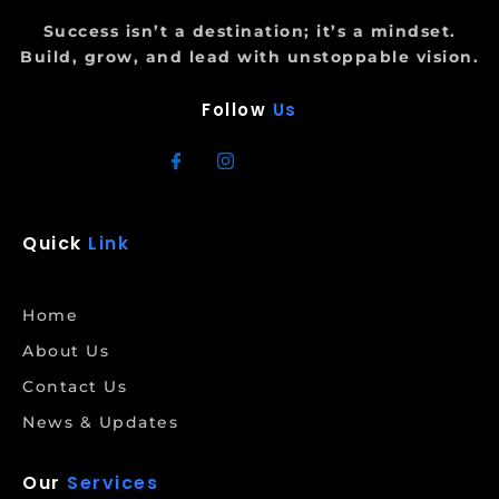
Success isn’t a destination; it’s a mindset.
Build, grow, and lead with unstoppable vision.
Follow
Us
Quick
Link
Home
About Us
Contact Us
News & Updates
Our
Services