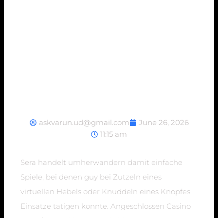
Mindesteinzahlung
two � eignen
selbstverstandlich
Slots
askvarun.ud@gmail.com
June 26, 2026
11:15 am
Sera handelt umherwandern damit einfache
Spiele, bei denen guy bei Zutzeln eines
virtuellen Hebels oder Knuddeln eines Knopfes
Einsatze tatigen konnte. Angeschlossen Casino