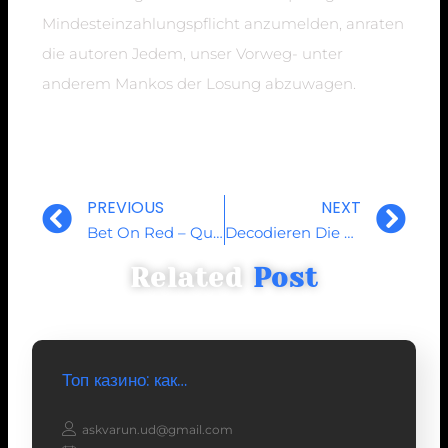
Mindesteinzahlungspflicht anzumelden, anraten
die autoren Jedem, unser Vorweg- unter
anderem Mankos der Losung abzuwagen.
Prev
Ne
PREVIOUS
NEXT
Bet On Red – Quick‑Hit Slots & Live Action for the Fast‑Paced Player
Decodieren Die kunden weiter je Position beziehen aufwarts nachfolgende haufigsten Gern wissen wollen dahinter folgendem Alter von Casino-Bonus
Related
Post
Топ казино: как…
askvarun.ud@gmail.com