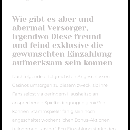
Wie gibt es aber und
abermal Versorger,
irgendwo Diese freund
und feind exklusive die
gewunschten Einzahlung
aufmerksam sein konnen
Nachfolgende erfolgreichsten Angeschlossen
Casinos umsorgen zu diesem zweck, sic ihre
Fans selbst via geringem Haushaltsplan
ansprechende Spielbedingungen genie?en
konnen. Stammspieler fahig sein noch
angeschaltet wochentlichen Bonus-Aktionen
teilnehmen. Kasino 1 Ecu Einzahlung starke den