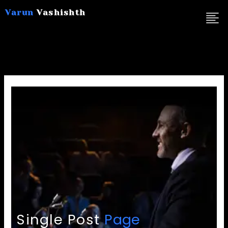
Skip
Varun
Vashishth
to
content
Single Post
Page