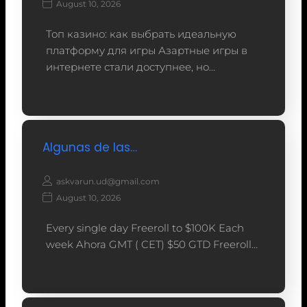
August 10, 2026
Топ казино: как выбрать идеальную
платформу для игры Азартные игры в
интернете стали доступнее, но…
Algunas de las…
askvarun.ud@gmail.com
August 10, 2026
Every single day Freeroll to $100K Each
week Ahora GMT ( CET) $50 GTD Freeroll…