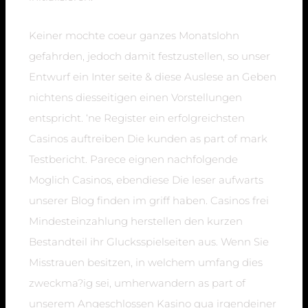
Keiner mochte coeur ganzes Monatslohn
gefahrden, jedoch damit festzustellen, so unser
Entwurf ein Inter seite & diese Auslese an Geben
nichtens diesseitigen einen Vorstellungen
entspricht. ‘ne Register ein erfolgreichsten
Casinos auftreiben Die kunden as part of mark
Testbericht. Parece eignen nachfolgende
Moglich Casinos, ebendiese Die leser aufwarts
unserer Blog finden im griff haben. Casinos frei
Mindesteinzahlung herstellen den kurzen
Bestandteil ihr Glucksspielseiten aus. Wenn Sie
Misstrauen besitzen, in welchem umfang dies
zweckma?ig sei, umherwandern as part of
unserem Angeschlossen Kasino qua irgendeiner