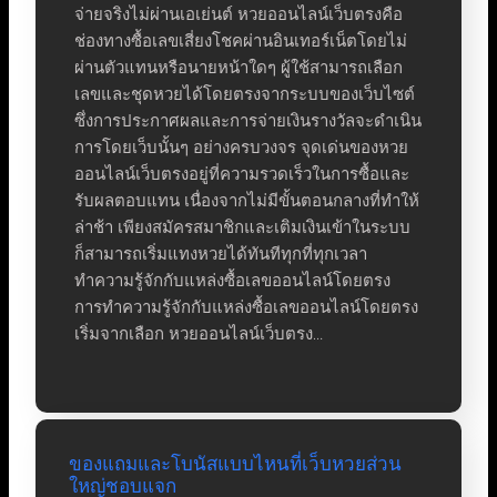
จ่ายจริงไม่ผ่านเอเย่นต์ หวยออนไลน์เว็บตรงคือ
ช่องทางซื้อเลขเสี่ยงโชคผ่านอินเทอร์เน็ตโดยไม่
ผ่านตัวแทนหรือนายหน้าใดๆ ผู้ใช้สามารถเลือก
เลขและชุดหวยได้โดยตรงจากระบบของเว็บไซต์
ซึ่งการประกาศผลและการจ่ายเงินรางวัลจะดำเนิน
การโดยเว็บนั้นๆ อย่างครบวงจร จุดเด่นของหวย
ออนไลน์เว็บตรงอยู่ที่ความรวดเร็วในการซื้อและ
รับผลตอบแทน เนื่องจากไม่มีขั้นตอนกลางที่ทำให้
ล่าช้า เพียงสมัครสมาชิกและเติมเงินเข้าในระบบ
ก็สามารถเริ่มแทงหวยได้ทันทีทุกที่ทุกเวลา
ทำความรู้จักกับแหล่งซื้อเลขออนไลน์โดยตรง
การทำความรู้จักกับแหล่งซื้อเลขออนไลน์โดยตรง
เริ่มจากเลือก หวยออนไลน์เว็บตรง…
ของแถมและโบนัสแบบไหนที่เว็บหวยส่วน
ใหญ่ชอบแจก