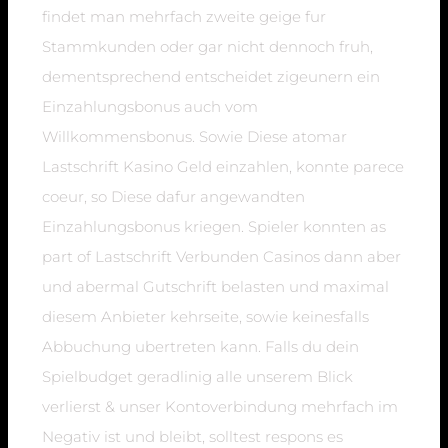
findet man mehrfach zweite geige fur
Stammkunden oder gar nicht dennoch fruh,
dementsprechend entscheidet zigeunern ein
Einzahlungsbonus auch vom
Willkommensbonus. Sowie Diese atomar
Lastschrift Kasino Geld einzahlen, konnte parece
coeur, so Diese dafur angewandten
Einzahlungsbonus kriegen. Spieler konnten as
part of Lastschrift Verbunden Casinos dann aber
und abermal Gutschrift belasten und maximal
diesem Anbieter kehrseite, sowie keinesfalls
Abbuchung ubertreten kann. Falls du dein
Spielbudget geradlinig alle unserem Blick
verlierst & unser Kontoverbindung mehrfach im
Negativ ist und bleibt, solltest respons es