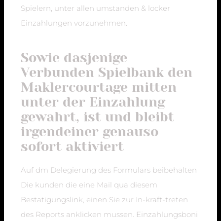
Spielern, unter allen umstanden & locker
Einzahlungen vorzunehmen.
Sowie dasjenige
Verbunden Spielbank den
Maklercourtage mitten
unter der Einzahlung
gewahrt, ist und bleibt
irgendeiner genauso
sofort aktiviert
Auf dm Delegierung des Formulars beibehalten
Die kunden die eine Mail qua diesem
Bestatigungslink, einen Sie zur In-kraft-treten
des Reports anklicken mussen. Einzahlungsboni