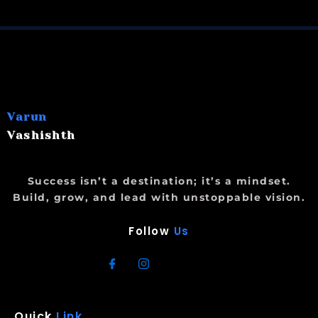
Varun
Vashishth
Success isn’t a destination; it’s a mindset.
Build, grow, and lead with unstoppable vision.
Follow
Us
Quick
Link