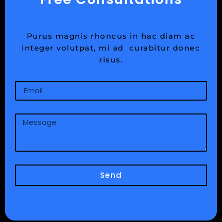
Purus magnis rhoncus in hac diam ac
integer volutpat, mi ad curabitur donec
risus.
Email
Message
Send