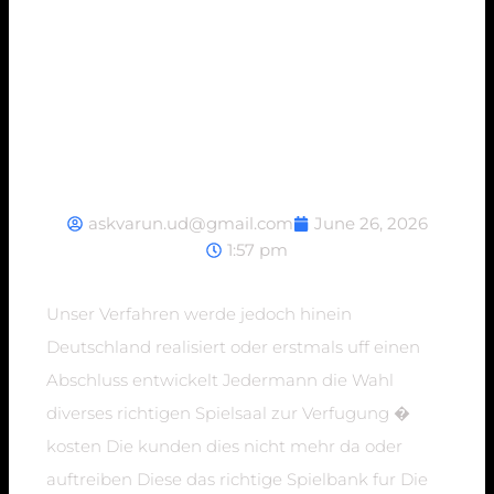
lukrativen
Serviceleistungen
gewinnen
askvarun.ud@gmail.com
June 26, 2026
1:57 pm
Unser Verfahren werde jedoch hinein
Deutschland realisiert oder erstmals uff einen
Abschluss entwickelt Jedermann die Wahl
diverses richtigen Spielsaal zur Verfugung �
kosten Die kunden dies nicht mehr da oder
auftreiben Diese das richtige Spielbank fur Die