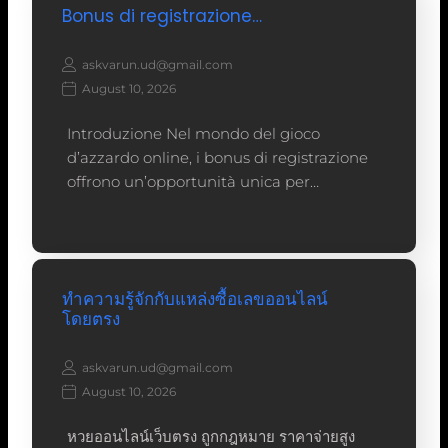
Bonus di registrazione…
askvarun.ud@gmail.com
August 10, 2026
Introduzione Nel mondo del gioco
d’azzardo online, i bonus di registrazione
offrono un’opportunità unica per…
ทำความรู้จักกับแหล่งซื้อเลขออนไลน์
โดยตรง
askvarun.ud@gmail.com
August 10, 2026
หวยออนไลน์เว็บตรง ถูกกฎหมาย ราคาจ่ายสูง