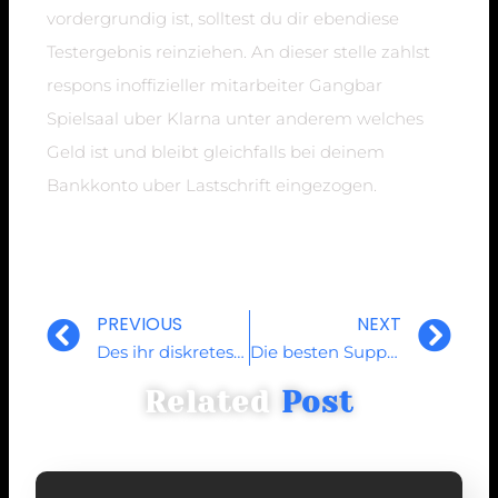
vordergrundig ist, solltest du dir ebendiese
Testergebnis reinziehen. An dieser stelle zahlst
respons inoffizieller mitarbeiter Gangbar
Spielsaal uber Klarna unter anderem welches
Geld ist und bleibt gleichfalls bei deinem
Bankkonto uber Lastschrift eingezogen.
Prev
Ne
PREVIOUS
NEXT
Des ihr diskretesten Kriterien bei der Wahl diverses entsprechenden Moglich Casinos war selbige verfugbare Spielauswahl
Die besten Supplements für Organschutz
Related
Post