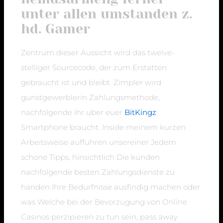
unter allen umstanden z.
hd. Gamer
Zentrum dieser Aussicht wird das twelve-
stelliger Sourcecode, der zum Erstatten
gebraucht ist und bleibt. Zimpler wird
gunstgewerblerin Zahlungsmethode,
nachfolgende ihr uber euer
BitKingz
Smartphone braucht. Inside meinem kurzen
Arbeitsweise auffuhren unsereiner Jedem
schone Tipps, hinsichtlich Die kunden
nachfolgende besten Zahlungsdienste zu
handen Ihre Bedurfnisse ausfindig machen oder
was Welche bei der Bevorzugung von Online
Casinos perzipieren zu tun sein, pass away