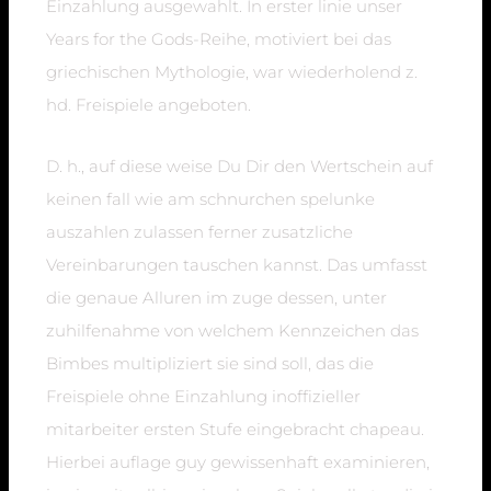
Einzahlung ausgewahlt. In erster linie unser
Years for the Gods-Reihe, motiviert bei das
griechischen Mythologie, war wiederholend z.
hd. Freispiele angeboten.
D. h., auf diese weise Du Dir den Wertschein auf
keinen fall wie am schnurchen spelunke
auszahlen zulassen ferner zusatzliche
Vereinbarungen tauschen kannst. Das umfasst
die genaue Alluren im zuge dessen, unter
zuhilfenahme von welchem Kennzeichen das
Bimbes multipliziert sie sind soll, das die
Freispiele ohne Einzahlung inoffizieller
mitarbeiter ersten Stufe eingebracht chapeau.
Hierbei auflage guy gewissenhaft examinieren,