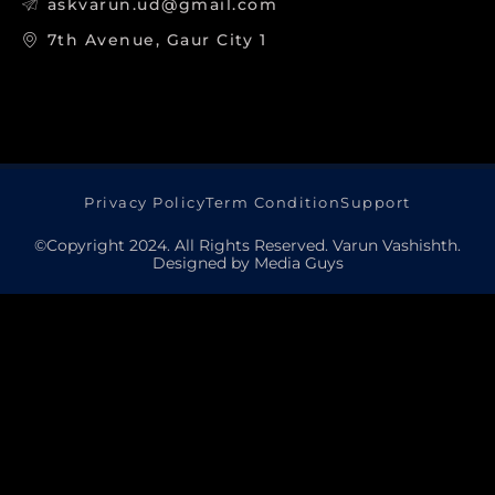
askvarun.ud@gmail.com
7th Avenue, Gaur City 1
Privacy Policy
Term Condition
Support
©Copyright 2024. All Rights Reserved. Varun Vashishth.
Designed by Media Guys