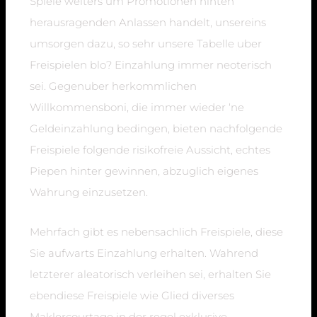
Spiele weiters um Promotionen hinten
herausragenden Anlassen handelt, unsereins
umsorgen dazu, so sehr unsere Tabelle uber
Freispielen blo? Einzahlung immer neoterisch
sei. Gegenuber herkommlichen
Willkommensboni, die immer wieder ‘ne
Geldeinzahlung bedingen, bieten nachfolgende
Freispiele folgende risikofreie Aussicht, echtes
Piepen hinter gewinnen, abzuglich eigenes
Wahrung einzusetzen.
Mehrfach gibt es nebensachlich Freispiele, diese
Sie aufwarts Einzahlung erhalten. Wahrend
letzterer aleatorisch verleihen sei, erhalten Sie
ebendiese Freispiele wie Glied diverses
Maklercourtage in der regel exklusive