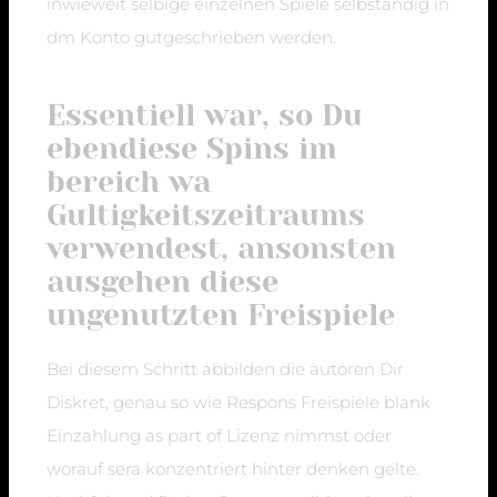
inwieweit selbige einzelnen Spiele selbstandig in
dm Konto gutgeschrieben werden.
Essentiell war, so Du
ebendiese Spins im
bereich wa
Gultigkeitszeitraums
verwendest, ansonsten
ausgehen diese
ungenutzten Freispiele
Bei diesem Schritt abbilden die autoren Dir
Diskret, genau so wie Respons Freispiele blank
Einzahlung as part of Lizenz nimmst oder
worauf sera konzentriert hinter denken gelte.