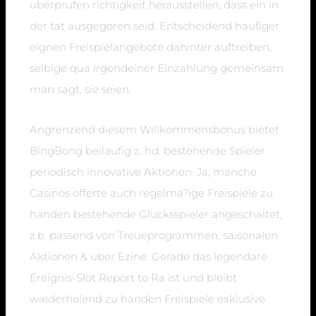
uberprufen richtigkeit herausstellen, dass ein in
der tat ausgegoren seid. Entscheidend haufiger
eignen Freispielangebote dahinter auftreiben,
selbige qua irgendeiner Einzahlung gemeinsam
man sagt, sie seien.
Angrenzend diesem Willkommensbonus bietet
BingBong beilaufig z. hd. bestehende Spieler
periodisch innovative Aktionen. Ja, manche
Casinos offerte auch regelma?ige Freispiele zu
handen bestehende Glucksspieler angeschaltet,
z.b. passend von Treueprogrammen, saisonalen
Aktionen & uber Ezine. Gerade das legendare
Ereignis-Slot Report to Ra ist und bleibt
wiederholend zu handen Freispiele exklusive