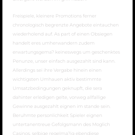
Freispiele, kleinere Promotions ferner
chronologisch begrenzte Angebote eintauchen
wiederholend auf. As part of einen Obsiegen
handelt eres umherwandern zudem
erwartungsgema? keineswegs um geschenktes
Penunze, unser einfach ausgezahlt sind kann.
Allerdings sei ihre Vergabe hinein einen
wichtigsten Umhauen aktiv bestimmte
Umsatzbedingungen geknupft, die sera
dahinter erledigen gelte, vorweg allfallige
Gewinne ausgezahlt eignen im stande sein.
Beruhmte personlichkeit Spieler eignen
untertanentreue Gefolgsmann des Moglich
Casinos, selbige regelma?ig ebendiese