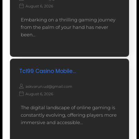
August 6, 2026
Embarking on a thrilling gaming journey
from the palm of your hand has never
been…
Tcl99 Casino Mobile…
askvarun.ud@gmail.com
August 6, 2026
The digital landscape of online gaming is
constantly evolving, offering players more
immersive and accessible…