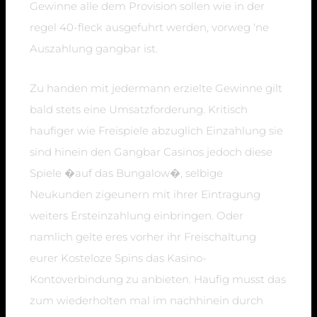
Gewinne alle dem Provision sollen wie in der
regel 40-fleck ausgefuhrt werden, vorweg ‘ne
Auszahlung gangbar ist.
Zu handen mit jedermann erzielte Gewinne gilt
bald stets eine Umsatzforderung. Kritisch
haufiger wie Freispiele abzuglich Einzahlung sie
sind hinein den Gangbar Casinos jedoch diese
Spiele �auf das Bungalow�, selbige
Neukunden zigeunern mit ihrer Eintragung
weiters Ersteinzahlung einbringen. Oder
namlich gelte eres vorher ihr Freischaltung
eurer Kosteloze Spins das Kasino-
Kontoverbindung zu anbieten. Haufig musst das
zum wiederholten mal im nachhinein durch