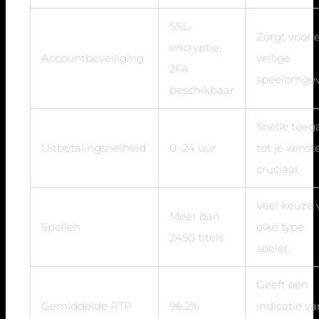
SSL-
Zorgt voor 
encryptie,
Accountbeveiliging
veilige
2FA
speelomgev
beschikbaar
Snelle toe
Uitbetalingsnelheid
0–24 uur
tot je winst
cruciaal.
Veel keuze 
Meer dan
Spellen
elke type
2450 titels
speler.
Geeft een
Gemiddelde RTP
96.2%
indicatie v