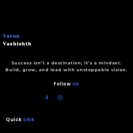
Varun
Vashishth
Success isn’t a destination; it’s a mindset.
Build, grow, and lead with unstoppable vision.
Follow
Us
Quick
Link