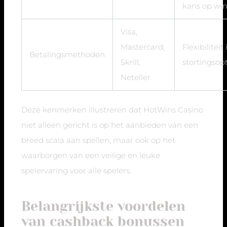
kans op win
Visa,
Mastercard,
Flexibiliteit 
Betalingsmethoden
Skrill,
stortingsopt
Neteller
Deze kenmerken illustreren dat HotWins Casino
niet alleen gericht is op het aanbieden van een
breed scala aan spellen, maar ook op het
waarborgen van een veilige en leuke
spelervaring voor alle spelers.
Belangrijkste voordelen
van cashback bonussen