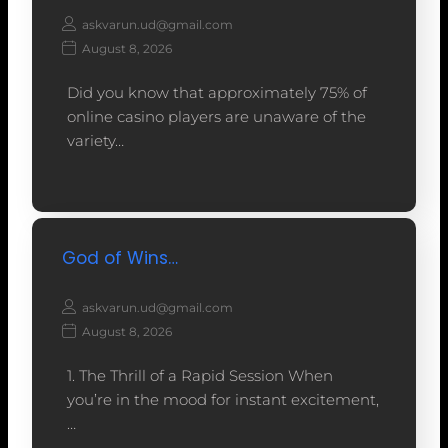
askvarun.ud@gmail.com
August 8, 2026
Did you know that approximately 75% of
online casino players are unaware of the
variety…
God of Wins…
askvarun.ud@gmail.com
August 8, 2026
1. The Thrill of a Rapid Session When
you’re in the mood for instant excitement,
…