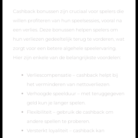
Cashback bonussen zijn cruciaal voor spelers die
willen profiteren van hun speelsessies, vooral na
een verlies. Deze bonussen helpen spelers om
hun verliezen gedeeltelijk terug te vorderen, wat
zorgt voor een betere algehele speelervaring.
Hier zijn enkele van de belangrijkste voordelen:
Verliescompensatie – cashback helpt bij
het verminderen van nettoverliezen.
Verhoogde speelduur – met teruggegeven
geld kun je langer spelen.
Flexibiliteit – gebruik de cashback om
andere spellen te proberen.
Versterkt loyaliteit – cashback kan