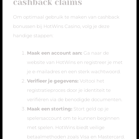
cashback claims
Om optimaal gebruik te maken van cashback
bonussen bij HotWins Casino, volg je deze
handige stappen:
Maak een account aan:
Ga naar de
website van HotWins en registreer je met
je e-mailadres en een sterk wachtwoord.
Verifieer je gegevens:
Voltooi het
registratieproces door je identiteit te
verifiëren via de benodigde documenten.
Maak een storting:
Stort geld op je
spelersaccount om te kunnen beginnen
met spelen. HotWins biedt veilige
betaalmethoden zoals Visa en Mastercard.