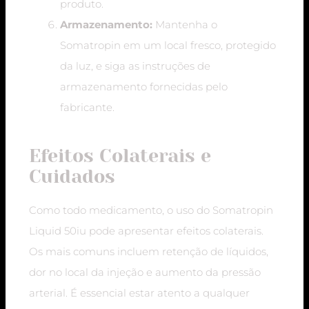
produto.
Armazenamento:
Mantenha o
Somatropin em um local fresco, protegido
da luz, e siga as instruções de
armazenamento fornecidas pelo
fabricante.
Efeitos Colaterais e
Cuidados
Como todo medicamento, o uso do Somatropin
Liquid 50iu pode apresentar efeitos colaterais.
Os mais comuns incluem retenção de líquidos,
dor no local da injeção e aumento da pressão
arterial. É essencial estar atento a qualquer