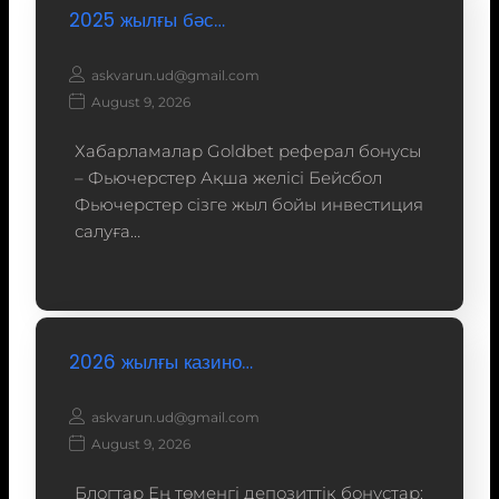
2025 жылғы бәс…
askvarun.ud@gmail.com
August 9, 2026
Хабарламалар Goldbet реферал бонусы
– Фьючерстер Ақша желісі Бейсбол
Фьючерстер сізге жыл бойы инвестиция
салуға…
2026 жылғы казино…
askvarun.ud@gmail.com
August 9, 2026
Блогтар Ең төменгі депозиттік бонустар: