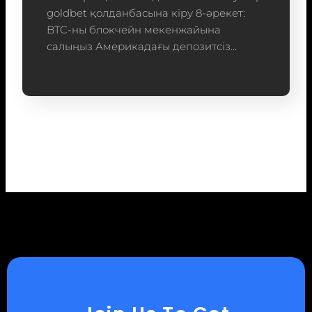
goldbet қолданбасына кіру 8-әрекет:
BTC-ны блокчейн мекенжайына
салыңыз Америкадағы депозитсіз…