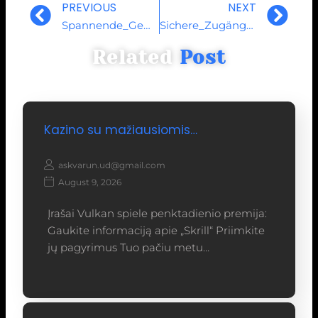
PREVIOUS
NEXT
Spannende_Gewinnmöglichkeiten_inklusive_24_casino_für_erfahrene_Spieler_erwart
Sichere_Zugänge_und_24_casino_login_für_ein_verbessertes_Spielerlebnis_erwarte
Related
Post
Kazino su mažiausiomis…
askvarun.ud@gmail.com
August 9, 2026
Įrašai Vulkan spiele penktadienio premija:
Gaukite informaciją apie „Skrill“ Priimkite
jų pagyrimus Tuo pačiu metu…