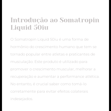
Introdução ao Somatropin
Liquid 50iu
O Somatropin Liquid 50iu é uma forma de
hormônio do crescimento humano que tem se
tornado popular entre atletas e praticantes de
musculação. Este produto é utilizado para
promover o crescimento muscular, melhorar a
recuperação e aumentar a performance atlética.
No entanto, é crucial saber como tomá-lo
corretamente para evitar efeitos colaterais
indesejados.