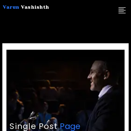
Skip
Varun
Vashishth
to
content
Single Post
Page