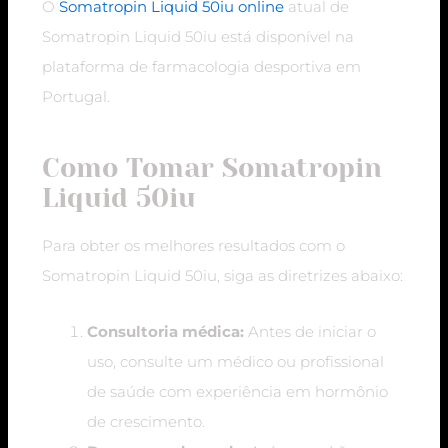
O
Somatropin Liquid 50iu online
atual de
Somatropin Liquid 50iu está disponível na
plataforma de farmacologia desportiva em
Portugal.
Como Tomar Somatropin
Liquid 50iu
Para obter os melhores resultados com o
Somatropin Liquid 50iu, siga as diretrizes abaixo:
Consultoria médica:
Antes de iniciar o
uso, consulte um médico ou profissional
de saúde com experiência em hormônio
de crescimento.