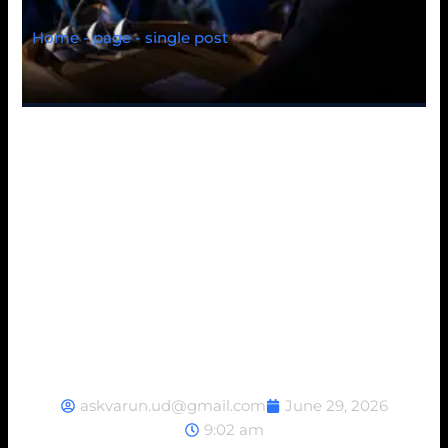
Home - page - single post
Como Tomar
Somatropin Liquid
50iu: Guia Completo
askvarun.ud@gmail.com
June 29, 2026
9:02 am