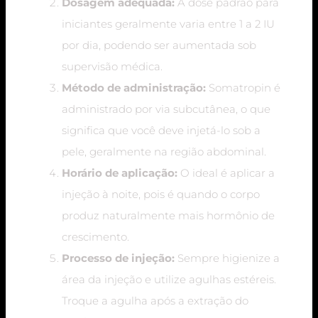
Dosagem adequada:
A dose padrão para
iniciantes geralmente varia entre 1 a 2 IU
por dia, podendo ser aumentada sob
supervisão médica.
Método de administração:
Somatropin é
administrado por via subcutânea, o que
significa que você deve injetá-lo sob a
pele, geralmente na região abdominal.
Horário de aplicação:
O ideal é aplicar a
injeção à noite, pois é quando o corpo
produz naturalmente mais hormônio de
crescimento.
Processo de injeção:
Sempre higienize a
área da injeção e utilize agulhas estéreis.
Troque a agulha após a extração do