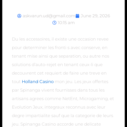
askvarun.ud@gmail.com
June 29, 2026
10:15 am
Du les accessoires, il existe une occasion revee
pour determiner les fronti s avec conserve, en
tenant mise ainsi que separation, ou autre nos
solutions d’auto-rejet en tenant ceux-li que
decouvrent cet requiert de faire une treve en
tout
Holland Casino
mon jeu. Les jeux offertes
par Spinanga vivent fournisses dans tous les
artisans agrees comme NetEnt, Microgaming, et
Evolution Jeux, integraux reconnus avec leur
degre impartialite sauf que la categorie de leurs
jeu. Spinanga Casino accorde une delicate