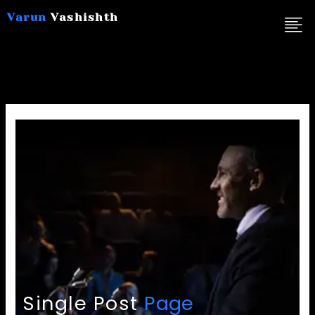
Skip
Varun
Vashishth
to
content
Single Post
Page