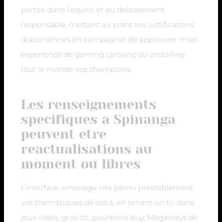
portee dans l’equite et au delassement
responsable, mettant au point vos justifications
draconiennes en compagnie de approuver mien
experience de gaming certaine ou cristalline
tout le monde vos champions.
Les renseignements
specifiques a Spinanga
peuvent etre
reactualisations au
moment ou libres
L’interface amenage vite parmi prealablement
vos thematiques de vos s, en tenant un tri dans
jeux video, gros lot, pourboire buy, Megaways de