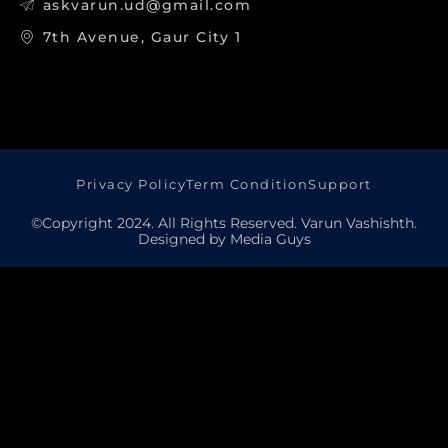
askvarun.ud@gmail.com
7th Avenue, Gaur City 1
Privacy Policy
Term Condition
Support
©Copyright 2024. All Rights Reserved. Varun Vashishth.
Designed by Media Guys