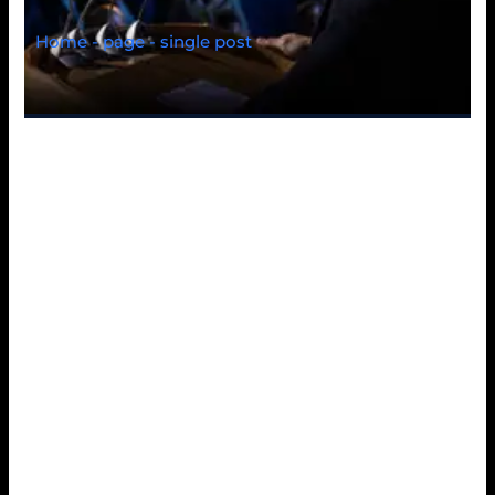
Home - page - single post
Choix illustre
escomptee
concernant les effets
i� l’ensemble des jeu
a l�egard de molette