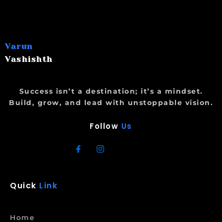
Varun
Vashishth
Success isn’t a destination; it’s a mindset.
Build, grow, and lead with unstoppable vision.
Follow
Us
Quick
Link
Home