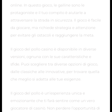
online. In questo gioco, le galline sono le
protagoniste e il tuo compito è aiutarle a
attraversare la strada in sicurezza. Il gioco è facile
da giocare, ma richiede strategia e attenzione
per evitare gli ostacoli e raggiungere la meta.
Il gioco del pollo casino è disponibile in diverse
versioni, ognuna con le sue caratteristiche e
sfide. Puoi scegliere tra diverse opzioni di gioco,
dalle classiche alle innovative, per trovare quella
che meglio si adatta alle tue esigenze.
Il gioco del pollo è un’esperienza unica e
emozionante che ti farà sentire come un vero
giocatore di casinò. Non perdere l’opportunità di