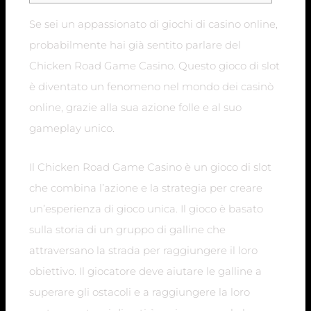
Se sei un appassionato di giochi di casino online,
probabilmente hai già sentito parlare del
Chicken Road Game Casino. Questo gioco di slot
è diventato un fenomeno nel mondo dei casinò
online, grazie alla sua azione folle e al suo
gameplay unico.
Il Chicken Road Game Casino è un gioco di slot
che combina l’azione e la strategia per creare
un’esperienza di gioco unica. Il gioco è basato
sulla storia di un gruppo di galline che
attraversano la strada per raggiungere il loro
obiettivo. Il giocatore deve aiutare le galline a
superare gli ostacoli e a raggiungere la loro