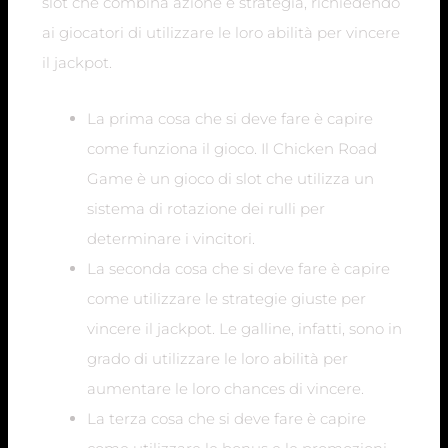
slot che combina azione e strategia, richiedendo
ai giocatori di utilizzare le loro abilità per vincere
il jackpot.
La prima cosa che si deve fare è capire
come funziona il gioco. Il Chicken Road
Game è un gioco di slot che utilizza un
sistema di rotazione dei rulli per
determinare i vincitori.
La seconda cosa che si deve fare è capire
come utilizzare le strategie giuste per
vincere il jackpot. Le galline, infatti, sono in
grado di utilizzare le loro abilità per
aumentare le loro chances di vincere.
La terza cosa che si deve fare è capire