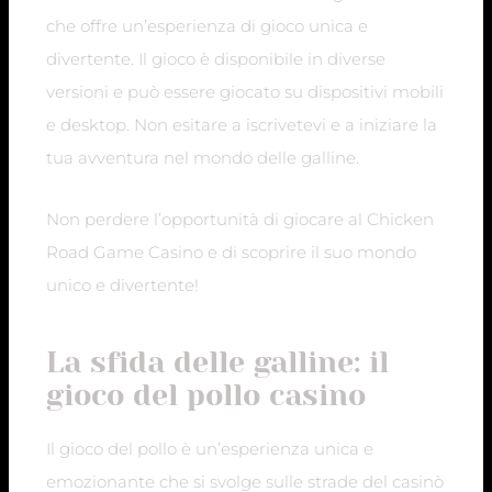
che offre un’esperienza di gioco unica e
divertente. Il gioco è disponibile in diverse
versioni e può essere giocato su dispositivi mobili
e desktop. Non esitare a iscrivetevi e a iniziare la
tua avventura nel mondo delle galline.
Non perdere l’opportunità di giocare al Chicken
Road Game Casino e di scoprire il suo mondo
unico e divertente!
La sfida delle galline: il
gioco del pollo casino
Il gioco del pollo è un’esperienza unica e
emozionante che si svolge sulle strade del casinò