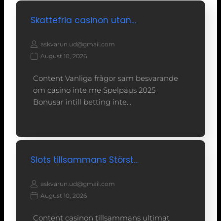
Skattefria casinon utan…
askvarun.ud@gmail.com
August 10, 2026
Content Vanliga frågor sam besvarande
om casino inte me Spelpaus 2025
Bonusar intill betting inte…
Slots tillsammans Störst…
askvarun.ud@gmail.com
August 10, 2026
Content casinon tillsammans ultimat