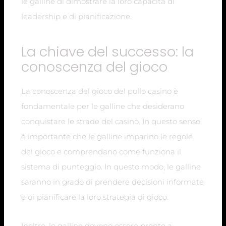
le galline di dimostrare la loro capacità di
leadership e di pianificazione.
La chiave del successo: la
conoscenza del gioco
La conoscenza del gioco del pollo casino è
fondamentale per le galline che desiderano
conquistare le strade del casinò. In questo senso,
è importante che le galline imparino le regole
del gioco e comprendano come funziona il
sistema di punteggio. In questo modo, le galline
saranno in grado di prendere decisioni informate
e di pianificare la loro strategia di gioco.
Inoltre, le galline devono essere pronte a