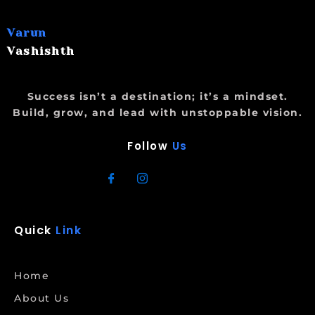
Varun
Vashishth
Success isn’t a destination; it’s a mindset.
Build, grow, and lead with unstoppable vision.
Follow
Us
Quick
Link
Home
About Us