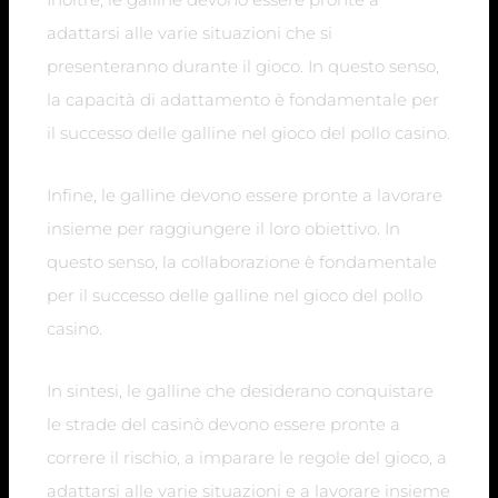
adattarsi alle varie situazioni che si
presenteranno durante il gioco. In questo senso,
la capacità di adattamento è fondamentale per
il successo delle galline nel gioco del pollo casino.
Infine, le galline devono essere pronte a lavorare
insieme per raggiungere il loro obiettivo. In
questo senso, la collaborazione è fondamentale
per il successo delle galline nel gioco del pollo
casino.
In sintesi, le galline che desiderano conquistare
le strade del casinò devono essere pronte a
correre il rischio, a imparare le regole del gioco, a
adattarsi alle varie situazioni e a lavorare insieme