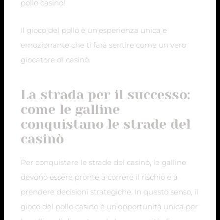
pollo casino!
Il gioco del pollo è un’esperienza unica e
emozionante che ti farà sentire come un vero
giocatore di casinò.
La strada per il successo:
come le galline
conquistano le strade del
casinò
Per conquistare le strade del casinò, le galline
devono essere pronte a correre il rischio e a
prendere decisioni strategiche. In questo senso, il
gioco del pollo casino è un’opportunità unica per