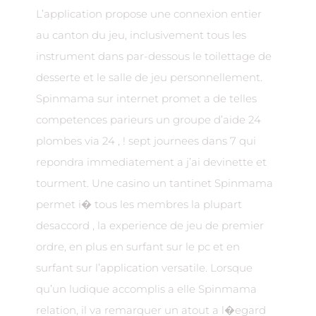
L’application propose une connexion entier
au canton du jeu, inclusivement tous les
instrument dans par-dessous le toilettage de
desserte et le salle de jeu personnellement.
Spinmama sur internet promet a de telles
competences parieurs un groupe d’aide 24
plombes via 24 , ! sept journees dans 7 qui
repondra immediatement a j’ai devinette et
tourment. Une casino un tantinet Spinmama
permet i� tous les membres la plupart
desaccord , la experience de jeu de premier
ordre, en plus en surfant sur le pc et en
surfant sur l’application versatile. Lorsque
qu’un ludique accomplis a elle Spinmama
relation, il va remarquer un atout a l�egard