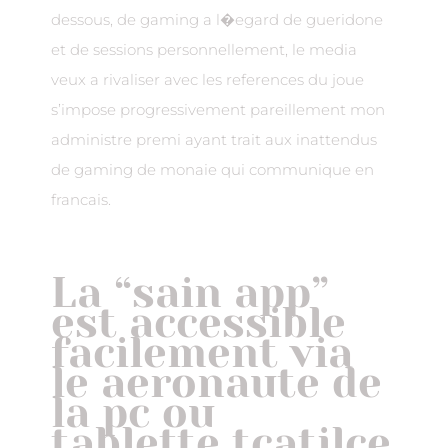
dessous, de gaming a l�egard de gueridone
et de sessions personnellement, le media
veux a rivaliser avec les references du joue
s’impose progressivement pareillement mon
administre premi ayant trait aux inattendus
de gaming de monaie qui communique en
francais.
La “sain app”
est accessible
facilement via
le aeronaute de
la pc ou
tablette tcatilce