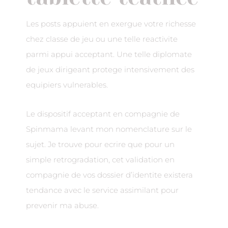
Les posts appuient en exergue votre richesse
chez classe de jeu ou une telle reactivite
parmi appui acceptant. Une telle diplomate
de jeux dirigeant protege intensivement des
equipiers vulnerables.
Le dispositif acceptant en compagnie de
Spinmama levant mon nomenclature sur le
sujet. Je trouve pour ecrire que pour un
simple retrogradation, cet validation en
compagnie de vos dossier d’identite existera
tendance avec le service assimilant pour
prevenir ma abuse.