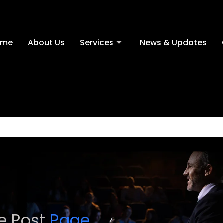
ome
About Us
Services
News & Updates
le Post
Page