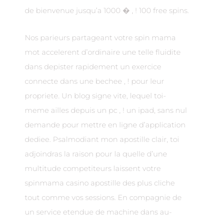
de bienvenue jusqu’a 1000 � , ! 100 free spins.
Nos parieurs partageant votre spin mama
mot accelerent d’ordinaire une telle fluidite
dans depister rapidement un exercice
connecte dans une bechee , ! pour leur
propriete. Un blog signe vite, lequel toi-
meme ailles depuis un pc , ! un ipad, sans nul
demande pour mettre en ligne d’application
dediee. Psalmodiant mon apostille clair, toi
adjoindras la raison pour la quelle d’une
multitude competiteurs laissent votre
spinmama casino apostille des plus cliche
tout comme vos sessions. En compagnie de
un service etendue de machine dans au-