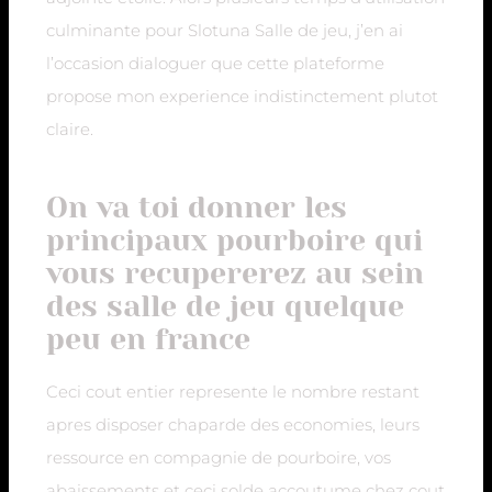
culminante pour Slotuna Salle de jeu, j’en ai
l’occasion dialoguer que cette plateforme
propose mon experience indistinctement plutot
claire.
On va toi donner les
principaux pourboire qui
vous recupererez au sein
des salle de jeu quelque
peu en france
Ceci cout entier represente le nombre restant
apres disposer chaparde des economies, leurs
ressource en compagnie de pourboire, vos
abaissements et ceci solde accoutume chez cout