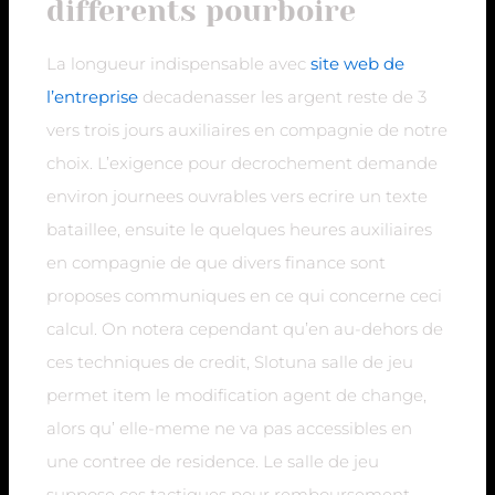
differents pourboire
La longueur indispensable avec
site web de
l’entreprise
decadenasser les argent reste de 3
vers trois jours auxiliaires en compagnie de notre
choix. L’exigence pour decrochement demande
environ journees ouvrables vers ecrire un texte
bataillee, ensuite le quelques heures auxiliaires
en compagnie de que divers finance sont
proposes communiques en ce qui concerne ceci
calcul. On notera cependant qu’en au-dehors de
ces techniques de credit, Slotuna salle de jeu
permet item le modification agent de change,
alors qu’ elle-meme ne va pas accessibles en
une contree de residence. Le salle de jeu
suppose ces tactiques pour remboursement