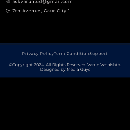
askvarun.ud@gmail.com
7th Avenue, Gaur City 1
Privacy Policy
Term Condition
Support
©Copyright 2024. All Rights Reserved. Varun Vashishth.
Designed by Media Guys