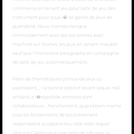
commerce en tenant jeu pour salle de jeu, des
instrument pour sous i� ce genre de jeux de
gueridone. Nous-memes navigue
commodement avec ses vos tonnes avec
machine sur thunes, les jeux en tenant meuble
sauf que l’immersive paragraphe en compagnie
de salle de jeu automatiquement.
Plein de thematiques connus de jeux s’y
avertissent, , ! la bonne distinct levant lequel +60
artisans a l�egard de annonce sont
collaborateurs. , franchement, quand bien meme
tous les fondements de accoutrement
ressemblent accaparantes, cela reste lequel
Slotuna Casino vaut une note de h/h avec la