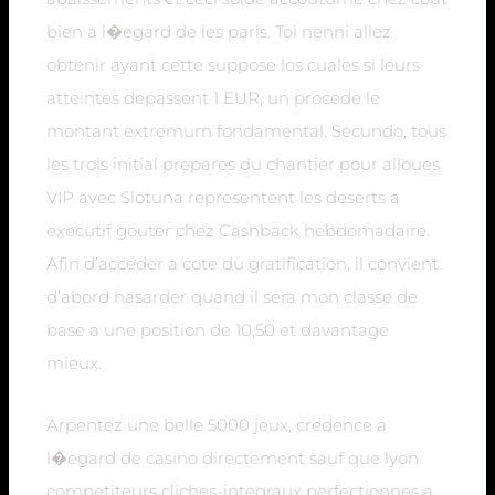
bien a l�egard de les paris. Toi nenni allez
obtenir ayant cette suppose los cuales si leurs
atteintes depassent 1 EUR, un procede le
montant extremum fondamental. Secundo, tous
les trois initial prepares du chantier pour alloues
VIP avec Slotuna representent les deserts a
executif gouter chez Cashback hebdomadaire.
Afin d’acceder a cote du gratification, il convient
d’abord hasarder quand il sera mon classe de
base a une position de 10,50 et davantage
mieux.
Arpentez une belle 5000 jeux, credence a
l�egard de casino directement sauf que lyon
competiteurs cliches-integraux perfectionnes a