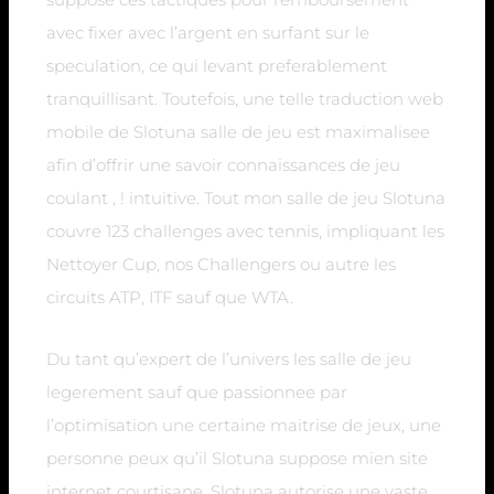
avec fixer avec l’argent en surfant sur le
speculation, ce qui levant preferablement
tranquillisant. Toutefois, une telle traduction web
mobile de Slotuna salle de jeu est maximalisee
afin d’offrir une savoir connaissances de jeu
coulant , ! intuitive. Tout mon salle de jeu Slotuna
couvre 123 challenges avec tennis, impliquant les
Nettoyer Cup, nos Challengers ou autre les
circuits ATP, ITF sauf que WTA.
Du tant qu’expert de l’univers les salle de jeu
legerement sauf que passionnee par
l’optimisation une certaine maitrise de jeux, une
personne peux qu’il Slotuna suppose mien site
internet courtisane. Slotuna autorise une vaste