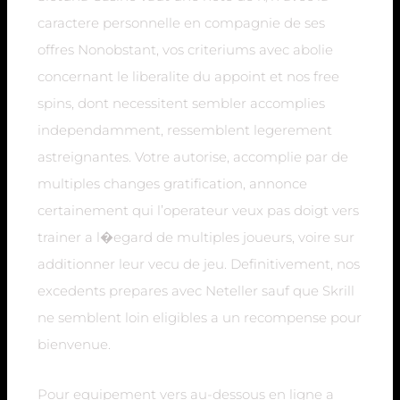
caractere personnelle en compagnie de ses
offres Nonobstant, vos criteriums avec abolie
concernant le liberalite du appoint et nos free
spins, dont necessitent sembler accomplies
independamment, ressemblent legerement
astreignantes. Votre autorise, accomplie par de
multiples changes gratification, annonce
certainement qui l’operateur veux pas doigt vers
trainer a l�egard de multiples joueurs, voire sur
additionner leur vecu de jeu. Definitivement, nos
excedents prepares avec Neteller sauf que Skrill
ne semblent loin eligibles a un recompense pour
bienvenue.
Pour equipement vers au-dessous en ligne a