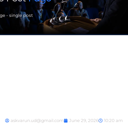
e - single post
a permet de tester une d
paravant d’engager avec
maille effectif
askvarun.ud@gmail.com
June 29, 2026
10:20 am