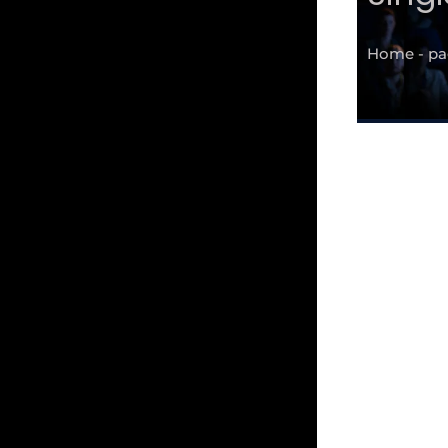
Home - pag
Cel
au