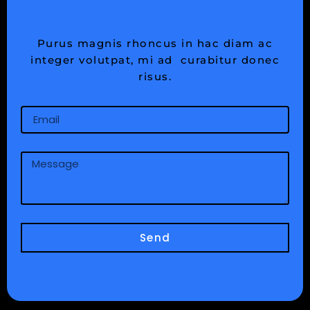
Purus magnis rhoncus in hac diam ac
integer volutpat, mi ad curabitur donec
risus.
Email
Message
Send