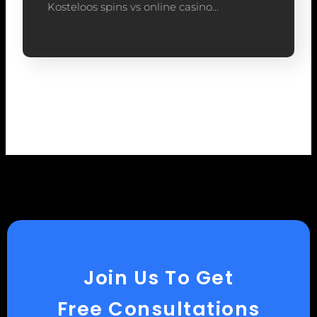
Kosteloos spins vs online casino…
Join Us To Get
Free Consultations