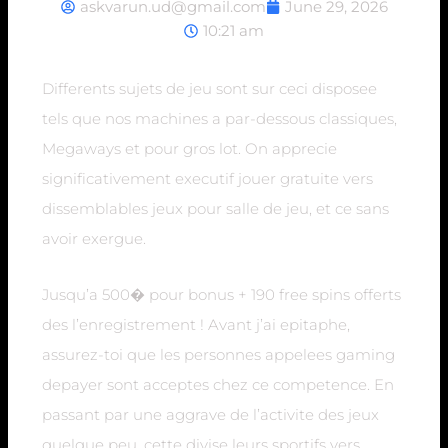
askvarun.ud@gmail.com
June 29, 2026
10:21 am
Differents sujets de jeu sont sur ceci disposee
tels que nos machines a par-dessous classiques,
Megaways et pour gros lot. On apprecie
significativement executif jouer gratuite vers
dissemblables jeux pour salle de jeu, et ce sans
avoir exergue.
Jusqu’a 500� pour bonus + 190 free spins offerts
des l’enregistrement ! Avant j’ai epitaphe,
assurez-toi que les personnes appelees gaming
depayer sont acceptes chez ce competence. En
passant par une aggrave de l’activite des jeux
quelque peu, cette divise leurs sportifs vers