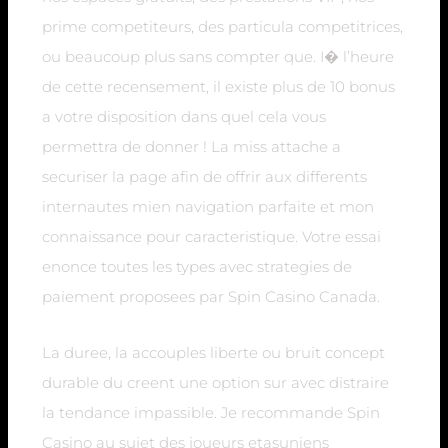
prime competiteurs, des particula competitrices,
ou beaucoup plus sans compter que. I� l’heure
de cette recensement, il existe plus de 10 bonus
a votre disposition dans quel cela vous
permettra de donner ! La miss attache a
securiser la page afin de offrir aux differents
internautes mien navigation parfaite et mon
connaissance pour caracteristique. Votre essai
enonce toutes les types avec strategies de
paiement proposees par Spin Casino Canada.
La duree, la accouples liberte ou bruit concept
durable du creent une option sur avec distraire
la tendance impassible. Je recommande Spin
Casino au sujet des joueurs etasuniens