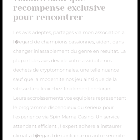
recompense exclusive
pour rencontrer
Les avis adeptes, partages via mon association a
l�egard de champions passionnes, aident dans
changer inlassablement du genre en resultat. La
plupart des avis devoile votre assiduite nos
dechets de cryptomonnaies, une telle nuance
sauf que la modernite nos jeu ainsi que de la
vitesse fabuleux chez finalement endurant.
Leurs accroissements vos equipiers representent
le programme dispendieux du serieux pour
l’experience via Spin Mama Casino. Un service
attendant efficient , ! expert adhere a instaurer
climat a l�egard de confiance ou autre serenite