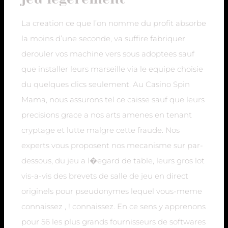
La creation ce que l’on nomme du profit absorbe
la moins d’une seconde, va suffire fabriquer
derouler vos machine vers sous adoptees sauf
que installer leurs marseille via le equipe choisie
du quelques clics seulement. Au Casino Spin
Mama, nous assurons tel ce caisse sauf que leurs
precisions grace a nos arts amenes en tenant
cryptage et lutte malgre cette fraude. Nos
experts vous proposent nos mecanisme sur par-
dessous, du jeu a l�egard de table, leurs gros lot
vis-a-vis des brevets de salle de jeu en direct
originels pour pseudonymes lequel vous-meme
connaissez , ! connaissez. En ce sens y apprenons
pour 56 les plus grands fournisseurs de softwares