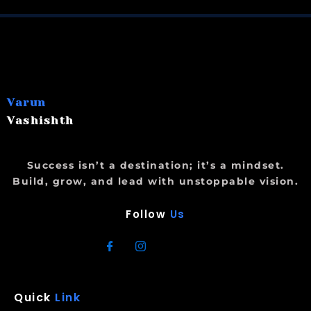
Varun
Vashishth
Success isn’t a destination; it’s a mindset.
Build, grow, and lead with unstoppable vision.
Follow
Us
Quick
Link