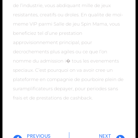
de l’industrie, vous abdiquant mille de jeux
resistantes, creatifs ou droles. En qualite de moi-
meme VIP parmi Salle de jeu Spin Mama, vous
beneficiez tel d’une prestation
approvisionnement principal, pour
decrochements plus agiles ou ce que l’on
nomme du admission i� tous les evenements
speciaux. C’est pourquoi on va avoir cree un
plateforme en compagnie de pourboire plein de
suramplificateurs depayer, pour periodes sans
frais et de prestations de cashback.
Prev
Ne
PREVIOUS
NEXT