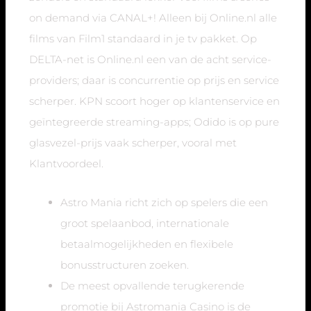
on demand via CANAL+! Alleen bij Online.nl alle
films van Film1 standaard in je tv pakket. Op
DELTA-net is Online.nl een van de acht service-
providers; daar is concurrentie op prijs en service
scherper. KPN scoort hoger op klantenservice en
geïntegreerde streaming-apps; Odido is op pure
glasvezel-prijs vaak scherper, vooral met
Klantvoordeel.
Astro Mania richt zich op spelers die een
groot spelaanbod, internationale
betaalmogelijkheden en flexibele
bonusstructuren zoeken.
De meest opvallende terugkerende
promotie bij Astromania Casino is de