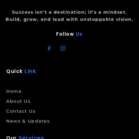
Success isn’t a destination; it’s a mindset.
Build, grow, and lead with unstoppable vision.
Follow
Us
Quick
Link
Home
About Us
Contact Us
News & Updates
Our
Services