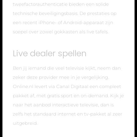
tweefactorauthenticatie bieden een solide
technische beveiligingsbasis. De prestaties op
een recent iPhone- of Android-apparaat zijn
soepel over zowel gokkasten als live tafels.
Live dealer spellen
Ben jij iemand die veel televisie kijkt, neem dan
zeker deze provider mee in je vergelijking.
Online.nl levert via Canal Digitaal een compleet
pakket af, met gratis sport en on-demand. Kijk je
naar het aanbod interactieve televisie, dan is
zelfs het standaard internet en tv-pakket al zeer
uitgebreid.