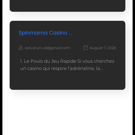
Spinmama Casino :…
askvarun.ud@gmail.com
August 7, 2026
1. Le Pouls du Jeu Rapide Si vous cherchez
un casino qui respire l’adrénaline, la…