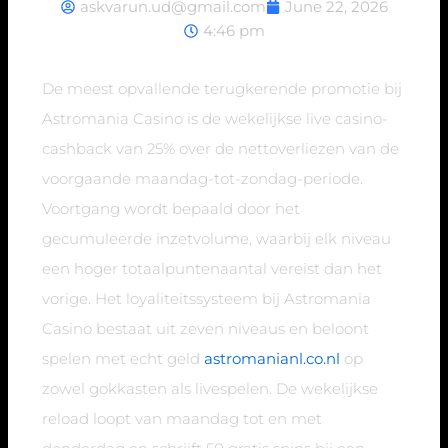
askvarun.ud@gmail.com
June 22, 2026
4:46 pm
De meest opvallende terugkerende promotie bij
Astromania Casino is de wekelijkse live casino-
cashback van 25% over de nettoverliezen van de
voorgaande maandag-tot-zondag-periode.
Voortgang wordt bepaald door het
gecumuleerde inzetvolume, waarbij elk niveau
een hoger totaalpuntenaantal vereist dan het
vorige. Het loyaliteitssysteem bij Astromania
Casino bestaat uit zeven niveaus en beloont
spelen met echt geld
astromanianl.co.nl
op
zowel gokkasten als livespelen. De wekelijkse
reload loopt van maandag tot en met