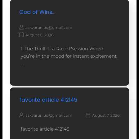
God of Wins…
askvarun.ud@gmail.com
August 8, 2026
1. The Thrill of a Rapid Session When
you’re in the mood for instant excitement,
…
favorite article 412145
askvarun.ud@gmail.com
August 7, 2026
favorite article 412145