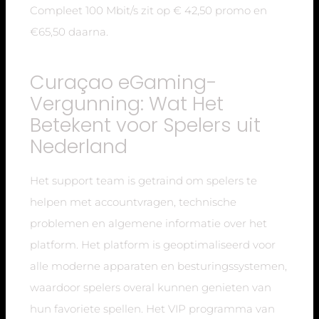
Compleet 100 Mbit/s zit op € 42,50 promo en
€65,50 daarna.
Curaçao eGaming-
Vergunning: Wat Het
Betekent voor Spelers uit
Nederland
Het support team is getraind om spelers te
helpen met accountvragen, technische
problemen en algemene informatie over het
platform. Het platform is geoptimaliseerd voor
alle moderne apparaten en besturingssystemen,
waardoor spelers overal kunnen genieten van
hun favoriete spellen. Het VIP programma van