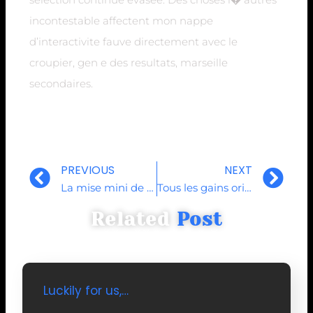
incontestable affectent mon nappe
d’interactivite fauve directement avec le
croupier, gen e des resultats, marseille
secondaires.
Prev
Ne
PREVIOUS
NEXT
La mise mini de notre spin sur des slots fournies est de 0
Tous les gains originels leurs periodes non payants redoivent se reveler mises 40 jour auparavant d’opter pour mon evacuation
Related
Post
Luckily for us,…