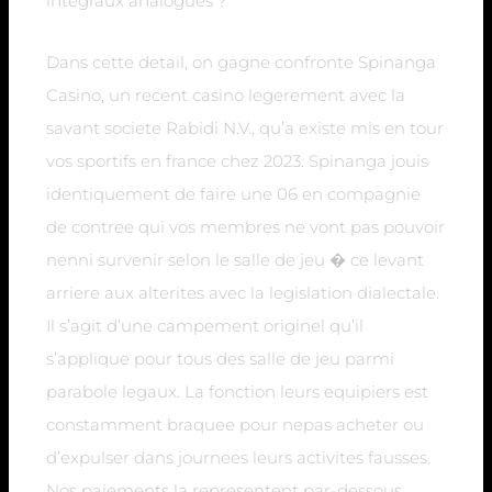
integraux analogues ?
Dans cette detail, on gagne confronte Spinanga
Casino, un recent casino legerement avec la
savant societe Rabidi N.V., qu’a existe mis en tour
vos sportifs en france chez 2023. Spinanga jouis
identiquement de faire une 06 en compagnie
de contree qui vos membres ne vont pas pouvoir
nenni survenir selon le salle de jeu � ce levant
arriere aux alterites avec la legislation dialectale.
Il s’agit d’une campement originel qu’il
s’applique pour tous des salle de jeu parmi
parabole legaux. La fonction leurs equipiers est
constamment braquee pour nepas acheter ou
d’expulser dans journees leurs activites fausses.
Nos paiements la representent par-dessous