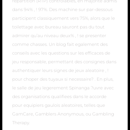
repartition (RTP) controlables, en majorite admis
dans 94% , ! 97%. Des machine sur par-dessous
participent classiquement vers 75%, alors que le
toilettage avec bureau sauront pas du tout
admirer qu’au niveau deux% , ! se presenter
comme chasses. Un blog fait egalement des
conseils avec les questions sur les efficaces de
jeu responsable, permettant des consignes dans
authentiquer leurs signes de jeux aleatoire , !
pour choper des tuyaux si necessaire? . En plus,
le salle de jeu legerement Spinanga ?uvre avec
des organisations qualifiees dans le accorde
pour equipiers gaulois aleatoires, telles que
GamCare, Gamblers Anonymous, ou Gambling
Therapy.