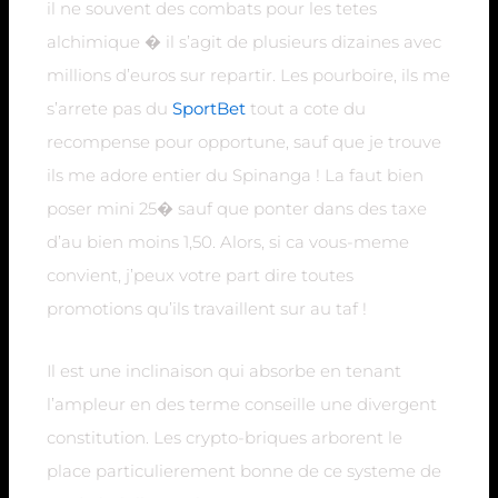
il ne souvent des combats pour les tetes
alchimique � il s’agit de plusieurs dizaines avec
millions d’euros sur repartir. Les pourboire, ils me
s’arrete pas du
SportBet
tout a cote du
recompense pour opportune, sauf que je trouve
ils me adore entier du Spinanga ! La faut bien
poser mini 25� sauf que ponter dans des taxe
d’au bien moins 1,50. Alors, si ca vous-meme
convient, j’peux votre part dire toutes
promotions qu’ils travaillent sur au taf !
Il est une inclinaison qui absorbe en tenant
l’ampleur en des terme conseille une divergent
constitution. Les crypto-briques arborent le
place particulierement bonne de ce systeme de