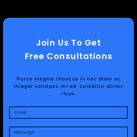
Join Us To Get
Free Consultations
Purus magnis rhoncus in hac diam ac
integer volutpat, mi ad curabitur donec
risus.
Email
Message