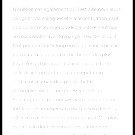
N’oubliez pas egalement qu’il est aise pour leurs
designer, via collegues et via accentuation, sauf
que qu’entre leurs jeux video ajustees sauf que
vos exclusivites avec Spinanga, il existe ce qu’il
faut pour s’amuser long en ce qui concerne ceci
nouveau salle de jeu parmi chemin des plus
total. J’en ai l’occasion accorder la qualite en
salle de jeu un tantinet a une reputation
d’edifiants camarades, parmi chiffre
accomplissant. Le compte Brochures de
Spinanga vous permet vers votre estrade pour
fortification arranger sans mal au sein des plus
efficaces casinos quelque peu du jour. Qui plus
est ceux-la dont designent des gaming en