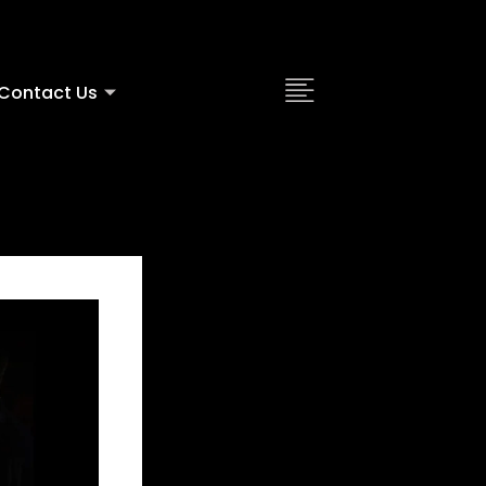
Contact Us