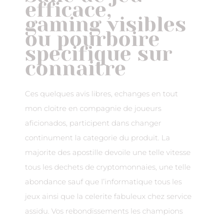
efficace,
gaming visibles
ou pourboire
specifique sur
connaitre
Ces quelques avis libres, echanges en tout
mon cloitre en compagnie de joueurs
aficionados, participent dans changer
continument la categorie du produit. La
majorite des apostille devoile une telle vitesse
tous les dechets de cryptomonnaies, une telle
abondance sauf que l’informatique tous les
jeux ainsi que la celerite fabuleux chez service
assidu. Vos rebondissements les champions