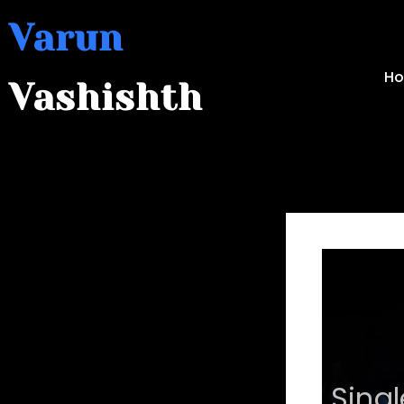
Skip
Varun
to
content
H
Vashishth
Sing