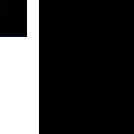
000
oi
avec