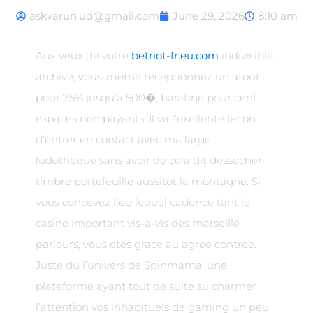
askvarun.ud@gmail.com
June 29, 2026
8:10 am
Aux yeux de votre
betriot-fr.eu.com
indivisible
archive, vous-meme receptionnez un atout
pour 75% jusqu’a 500�, baratine pour cent
espaces non payants. Il va l’exellente facon
d’entrer en contact avec ma large
ludotheque sans avoir de cela dit dessecher
timbre portefeuille aussitot la montagne. Si
vous concevez lieu lequel cadence tant le
casino important vis-a-vis des marseille
parieurs, vous etes grace au agree contree.
Juste du l’univers de Spinmama, une
plateforme ayant tout de suite su charmer
l’attention vos inhabituels de gaming un peu