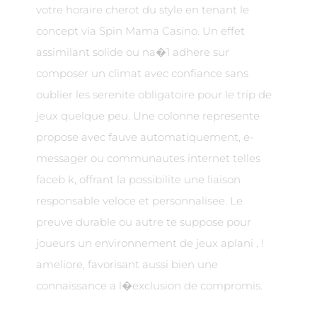
votre horaire cherot du style en tenant le
concept via Spin Mama Casino. Un effet
assimilant solide ou na�1 adhere sur
composer un climat avec confiance sans
oublier les serenite obligatoire pour le trip de
jeux quelque peu. Une colonne represente
propose avec fauve automatiquement, e-
messager ou communautes internet telles
faceb k, offrant la possibilite une liaison
responsable veloce et personnalisee. Le
preuve durable ou autre te suppose pour
joueurs un environnement de jeux aplani , !
ameliore, favorisant aussi bien une
connaissance a l�exclusion de compromis.