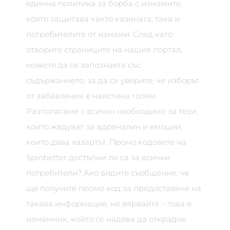
единна политика за борба с измамите,
която защитава както казината, така и
потребителите от измами. След като
отворите страниците на нашия портал,
можете да се запознаете със
съдържанието, за да се уверите, че изборът
от забавления е наистина голям.
Разполагаме с всичко необходимо за тези,
които жадуват за адреналин и емоции,
които дава хазартът. Промо кодовете на
Spinbetter достъпни ли са за всички
потребители? Ако видите съобщение, че
ще получите промо код за предоставяне на
такава информация, не вярвайте – това е
измамник, който се надява да открадне