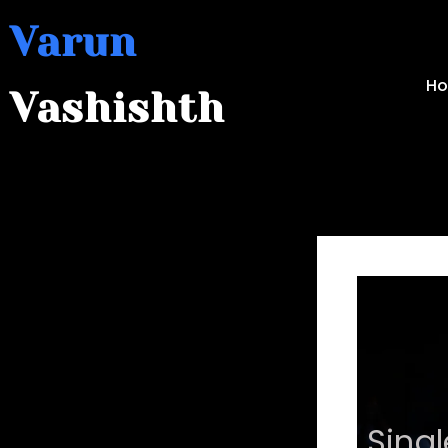
Skip
Varun
to
content
H
Vashishth
Sing