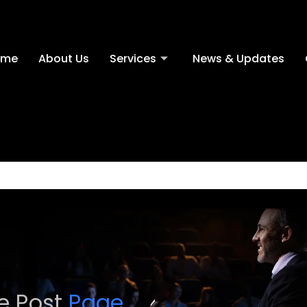
ome
About Us
Services
News & Updates
le Post
Page