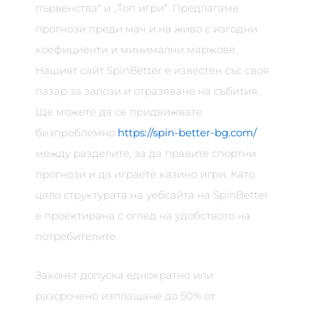
първенства“ и „Топ игри“. Предлагаме
прогнози преди мач и на живо с изгодни
коефициенти и минимални маржове.
Нашият сайт SpinBetter е известен със своя
пазар за залози и отразяване на събития.
Ще можете да се придвижвате
безпроблемно
https://spin-better-bg.com/
между разделите, за да правите спортни
прогнози и да играете казино игри. Като
цяло структурата на уебсайта на SpinBetter
е проектирана с оглед на удобството на
потребителите.
Законът допуска еднократно или
разсрочено изплащане до 50% от