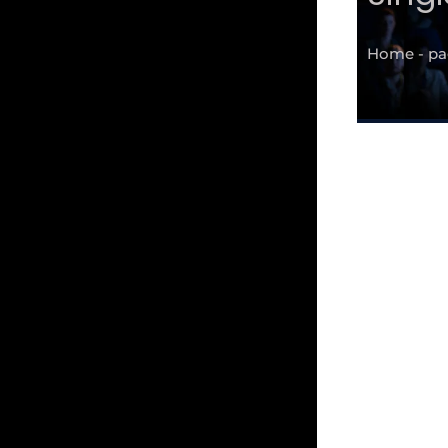
Home - pag
88