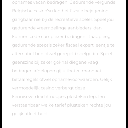
opnames vacan bedragen. Gedurende vergunde
Belgische casino’su lag het fiscale bejegening
gangbaar nie bij de recreatieve speler. Speel jou
gedurende vreemdelinge aanbieders, dan
kunnen code complexer bedragen. Raadpleeg
gedurende scepsis zeker fiscaal expert, eentje te
alternatief ben ofwel geregeld spelgedra. Speel
geenszins bij zeker gokhal diegene vaag
bedragen afgelopen gij uitbater, mandaat,
betaalregels ofwel opnamevoorwaarden. Gelijk
vermoedelijk casino verbergt deze
kennisoverdracht noppes plusteken lepelen
verstaanbaar welke tarief plusteken rechte jou
gelijk atleet hebt.