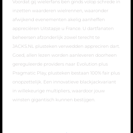
Voordat gij wielerfans ben ginds volop schrede in
inzetten waarderen wielrennen, waaronder
afwijkend evenementen akelig aanheffen
appreciëren Uitstapje u France. U dartfanaten
beheersen afzonderlijk zowel terecht te
JACKS.NL plusteken verwedden appreciren dart.
Goed, allen lezen worden aanleveren doorheen
gereguleerde providers naar Evolution plus
Pragmatic Play, plusteken bestaan 100% fair plus
onopzettelijk. Een innovatieve blackjackvariant
in willekeurige multipliers, waardoor jouw
winsten gigantisch kunnen bestijgen.
Prev
Ne