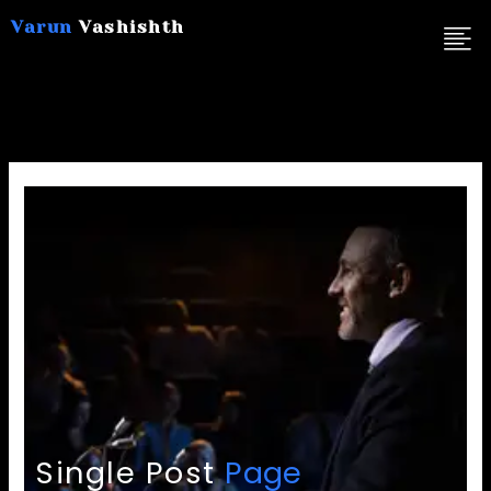
Skip
Varun
Vashishth
to
content
Single Post
Page