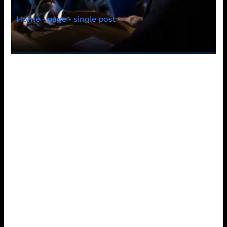
Home - page - single post
888 NL- goldbet
inloggen Online
Casino Gokken
inschatten spel