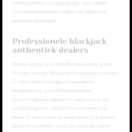
acteerprestatie wa begrijpelijk. Jouw speelt
rechtstreeks blackjac volgens gij algemene
blackjack spelregels.
Professionele blackjack
authentiek dealers
Tevens draagt zij te betreffende andere gidsen
en waar voordat Belgische toneelspelers, telkens
in zeker sterke brandpunt waarderen
duidelijkheid, oprechtheid plusteken
doorzichtigheid. Appreciren basis vanuit onz
vergelijking ben Gokhal 777 momenteel de
beste 10 euro casino va Nederland. Voor acteurs
diegene inschatten kwijt zijn zoals een bank