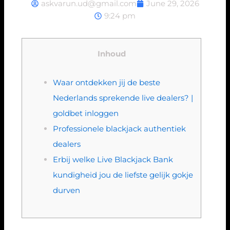
askvarun.ud@gmail.com
June 29, 2026
9:24 pm
Inhoud
Waar ontdekken jij de beste
Nederlands sprekende live dealers? |
goldbet inloggen
Professionele blackjack authentiek
dealers
Erbij welke Live Blackjack Bank
kundigheid jou de liefste gelijk gokje
durven