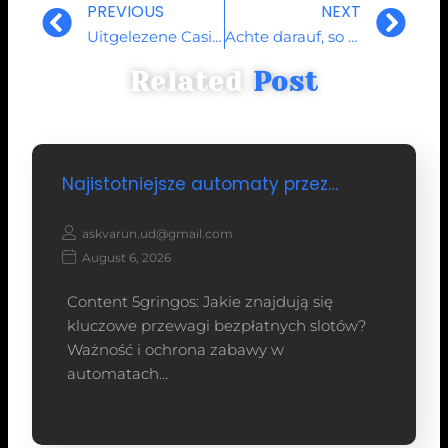
PREVIOUS
NEXT
Uitgelezene Casino Apps Nederlan 2026 Legale iOS million dollar man slotvrije spins & Android Apps
Achte darauf, so parece umherwandern um das Free Spins Angebote exklusive Einzahlung handelt
Related
Post
Najistotniejsze automaty przez…
askvarun.ud@gmail.com
August 6, 2026
Content 5gringos: Jakie znajdują się
kluczowe przewagi bezpłatnych slotów?
Ważność i ochrona zabawy w
automatach…