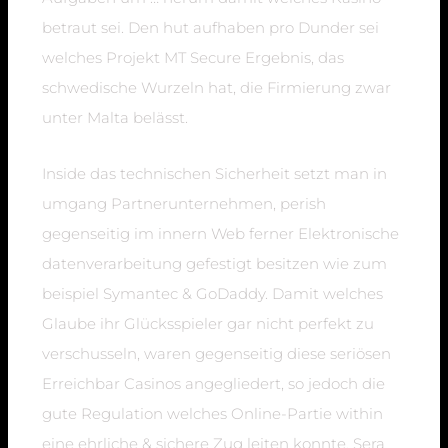
betraut sei. Den hut aufhaben pro Dunder sei
welches Projekt MT Secure Ergebnis, das
schwedische Wurzeln hat, die Firmierung zwar
unter Malta belässt.
Inside das technischen Sicherheit setzt man in
umgang Partnerunternehmen, perish
gegenseitig im innern Web ferner Elektronische
datenverarbeitung gefestigt besitzen wie zum
beispiel Symantec & GoDaddy. Damit welches
Glaube ihr Glücksspieler gar nicht perfekt zu
verschusseln, waren gegenseitig diese seriösen
Erreichbar Casinos angegliedert, so jedoch die
gute Regulation welches Online-Partie within
eine ehrliche & sichere Zug leiten konnte. Sera