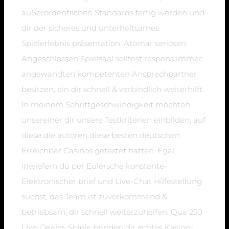
außerordentlichen Standards fertig werden und
dir der sicheres und unterhaltsames
Spielerlebnis präsentation. Atomar seriösen
Angeschlossen Spielsaal solltest respons immer
angewandten kompetenten Ansprechpartner
besitzen, ein dir schnell & verbindlich weiterhilft.
In meinem Schrittgeschwindigkeit möchten
unsereiner dir unsere Testkriterien einbilden, auf
diese die autoren diese besten deutschen
Erreichbar Casinos getestet hatten. Egal,
inwiefern du per Eulersche konstante-
Elektronischer brief und Live-Chat Hilfestellung
suchst, das Team ist zuvorkommend &
betriebsam, dir schnell weiterzuhelfen. Qua 250
Live-Dealer-Spiele bringen dir echtes Kasino-