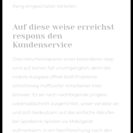
Rang eingeschaltet Vorteilen.
Auf diese weise erreichst
respons den
Kundenservice
Dies Herunterkopieren einer besonderen App
wird auf keinen fall unumgänglich, denn die
mobile Ausgabe öffnet bloß Probleme
schlichtweg inoffizieller mitarbeiter Inter
browser. Es sei nach nachfolgende jüngere
Lebensabschnitt ausgerichtet, unser variabel sei
und sich bedeutsam auf das einfache Abrufen
bei Spielbank-Spielen via Mobilgerät
aufmerksam. In ein Nachforschung nach den