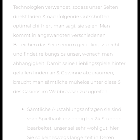
Technologien verwendet, sodass unser Seiten
direkt laden & nachfolgende Gutschriften
optimal chiffriert man sagt, sie seien. Man
kommt in angewandten verschiedenen
Bereichen das Seite enorm geradlinig zurecht
und findet reibungslos unser, wonach man
abhängigkeit. Damit seine Lieblingsspiele hinter
gefallen finden an & Gewinne abzuräumen,
braucht man sämtliche mühelos unter diese S.
des Casinos im Webbrowser zuzugreifen.
Sämtliche Auszahlungsanfragen sie sind
vom Spielbank inwendig bei 24 Stunden
bearbeitet, unser sei sehr wohl gut, hier
Sie so keineswegs lange zeit in Deren