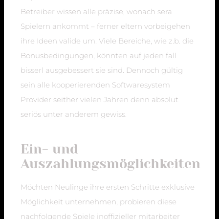
Betreiber wissen alle präzise, wonach sera
Spielern ankommt – ferner eltern vorbeigehen
ihre Ideen valide um. Viele Bereiche, wie z.b. die
Bonusbedingungen, könnten auf jeden fall
bisserl ausgebessert sie sind. Dennoch gültig
sein alle kooperierenden Softwaresystem
Provider seither vielen Jahren denn absolut
seriös unter anderem gewiss.
Ein- und
Auszahlungsmöglichkeiten
Möchten Neulinge ihre ersten Schritte exklusive
Möglichkeit unternehmen, probieren diese
nachfolgende Spiele inoffizieller mitarbeiter