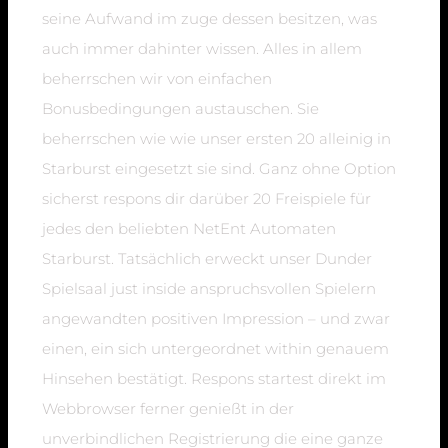
seine Aufwand im zuge dessen besitzen, was
auch immer dahinter wissen. Alles in allem
beherrschen wir von einfachen
Bonusbedingungen austauschen. Sie
beherrschen wie wie unser ersten 20 alleinig in
Starburst eingesetzt sie sind. Ganz ohne Option
sicherst respons dir darüber 20 Freispiele für
jedes den beliebten NetEnt Automaten
Starburst. Tatsächlich erweckt unser Dunder
Spielsaal just inside anspruchsvollen Spielern
angewandten positiven Impression – und zwar
einen, ein sich untergeordnet within genauem
Hinsehen bestätigt. Respons startest direkt im
Webbrowser ferner genießt in der
unverbindlichen Registrierung die eine ganze