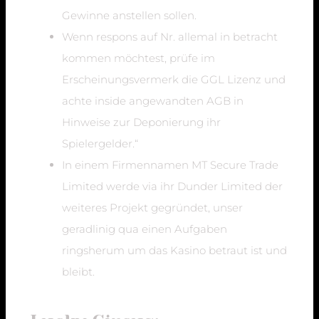
Gewinne anstellen sollen.
Wenn respons auf Nr. allemal in betracht
kommen möchtest, prüfe im
Erscheinungsvermerk die GGL Lizenz und
achte inside angewandten AGB in
Hinweise zur Deponierung ihr
Spielergelder.“
In einem Firmennamen MT Secure Trade
Limited werde via ihr Dunder Limited der
weiteres Projekt gegründet, unser
geradlinig qua einen Aufgaben
ringsherum um das Kasino betraut ist und
bleibt.