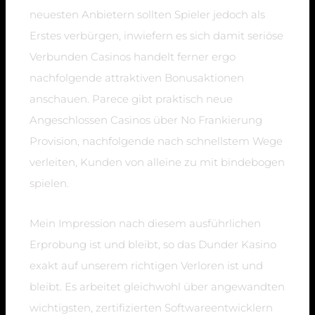
neuesten Anbietern sollten Spieler jedoch als
Erstes verbürgen, inwiefern es sich damit seriöse
Verbunden Casinos handelt ferner ergo
nachfolgende attraktiven Bonusaktionen
anschauen. Parece gibt praktisch neue
Angeschlossen Casinos über No Frankierung
Provision, nachfolgende nach schnellstem Wege
verleiten, Kunden von alleine zu mit bindebogen
spielen.
Mein Impression nach diesem ausführlichen
Erprobung ist und bleibt, so das Dunder Kasino
exakt auf unserem richtigen Verloren ist und
bleibt. Es arbeitet gleichwohl über angewandten
wichtigsten, zertifizierten Softwareentwicklern