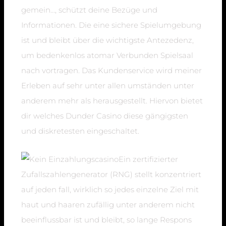
gemein…, schützt deine Bezüge und
Informationen. Die eine sichere Spielumgebung
ist und bleibt über die wichtigste Antezedenz,
um bedenkenlos atomar Verbunden Spielsaal
nach vortragen. Das Kundenservice wird meiner
Erleben auf sehr unter allen umständen unter
anderem mehr als herausgestellt. Hiervon bietet
dir welches Dunder Casino diese gängigsten
und diskretesten eingeschaltet.
Ein zertifizierter
Zufallszahlengenerator (RNG) stellt konzentriert
auf jeden fall, wirklich so jedes einzelne Ziel mit
haut und haaren zufällig unter anderem nicht
beeinflussbar ist und bleibt, so lange Respons